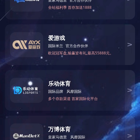
梁柱式木结构博物馆
木屋
关于中大
新闻资讯
About
News
公司简介
公司动态