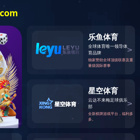
企业分站
|
网站地图
|
RSS
|
XML
|
您有
7
条询盘信息!
135-0483-4620
闻中心
在线留言
联系我们