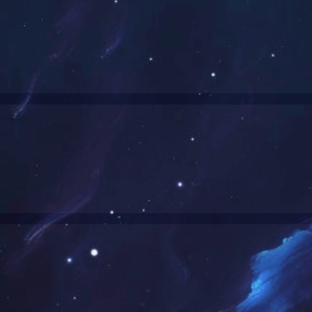
产品中心
单板指接类
木工刨床类
成材生产设备
刃磨机类
人造板及板式家