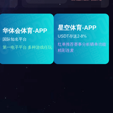
MC2002手动圆珠机
合机
真空覆膜机