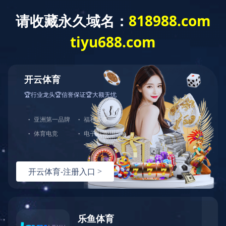
您好，欢迎光临安博app官方入口-安博体育(中国)官网！
安博app官方入口-安
关于中大
产品展示
博体育(中国)